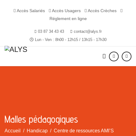
Accès Salariés
Accès Usagers
Accès Crèches
Réglement en ligne
03 87 34 43 43
contact@alys.fr
Lun - Ven : 8h00 - 12h15 / 13h15 - 17h30
Malles pédagogiques
Accueil
Handicap
Centre de ressources AMI’S