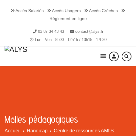
Accès Salariés
Accès Usagers
Accès Crèches
Réglement en ligne
03 87 34 43 43
contact@alys.fr
Lun - Ven : 8h00 - 12h15 / 13h15 - 17h30
Malles pédagogiques
Accueil
Handicap
Centre de ressources AMI’S