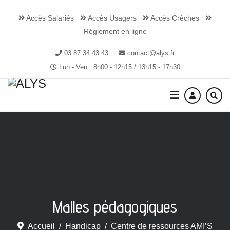
Accès Salariés
Accès Usagers
Accès Crèches
Réglement en ligne
03 87 34 43 43
contact@alys.fr
Lun - Ven : 8h00 - 12h15 / 13h15 - 17h30
Malles pédagogiques
Accueil
Handicap
Centre de ressources AMI’S