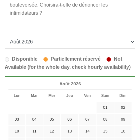
bouleversée. Choisira-t-elle de dénoncer les
intimidateurs ?
Disponible
Partiellement réservé
Not
Available (for the whole day, check hourly availability)
Août 2026
Lun
Mar
Mer
Jeu
Ven
Sam
Dim
01
02
03
04
05
06
07
08
09
10
11
12
13
14
15
16