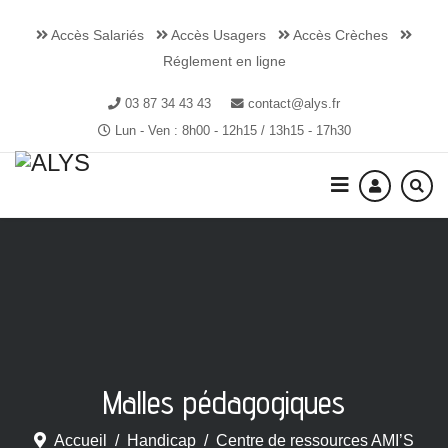
Accès Salariés
Accès Usagers
Accès Crèches
Réglement en ligne
03 87 34 43 43
contact@alys.fr
Lun - Ven : 8h00 - 12h15 / 13h15 - 17h30
Malles pédagogiques
Accueil
Handicap
Centre de ressources AMI’S