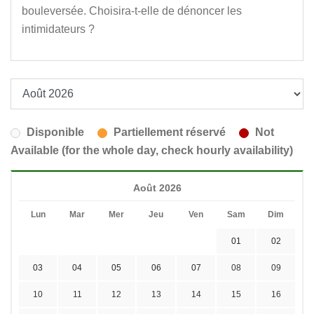
bouleversée. Choisira-t-elle de dénoncer les
intimidateurs ?
Disponible
Partiellement réservé
Not
Available (for the whole day, check hourly availability)
Août 2026
Lun
Mar
Mer
Jeu
Ven
Sam
Dim
01
02
03
04
05
06
07
08
09
10
11
12
13
14
15
16