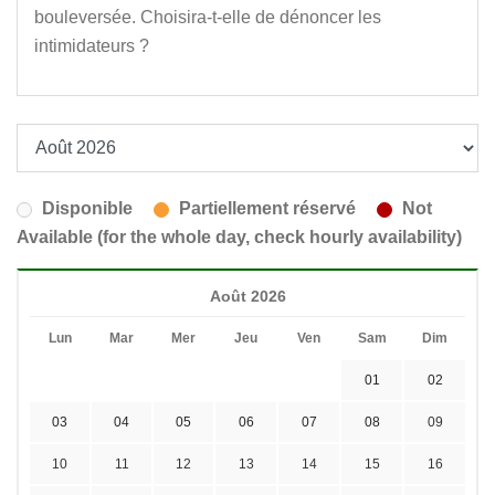
bouleversée. Choisira-t-elle de dénoncer les
intimidateurs ?
Disponible
Partiellement réservé
Not
Available (for the whole day, check hourly availability)
Août 2026
Lun
Mar
Mer
Jeu
Ven
Sam
Dim
01
02
03
04
05
06
07
08
09
10
11
12
13
14
15
16