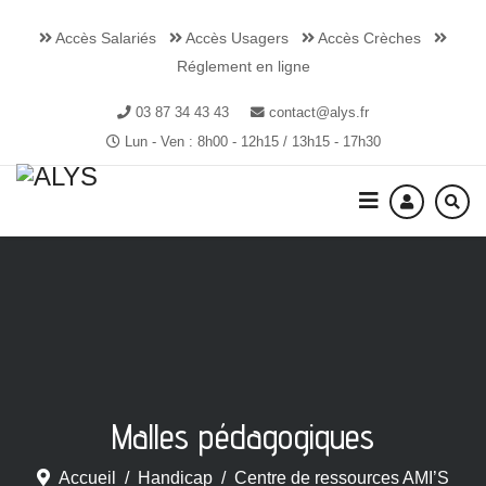
Accès Salariés
Accès Usagers
Accès Crèches
Réglement en ligne
03 87 34 43 43
contact@alys.fr
Lun - Ven : 8h00 - 12h15 / 13h15 - 17h30
Malles pédagogiques
Accueil
Handicap
Centre de ressources AMI’S