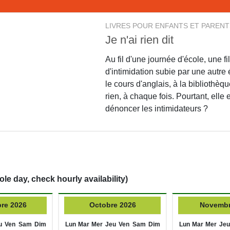
LIVRES POUR ENFANTS ET PARENT
Je n'ai rien dit
Au fil d'une journée d'école, une f
d'intimidation subie par une autre
le cours d'anglais, à la bibliothèqu
rien, à chaque fois. Pourtant, elle 
dénoncer les intimidateurs ?
ole day, check hourly availability)
re 2026
Octobre 2026
Novembr
u
Ven
Sam
Dim
Lun
Mar
Mer
Jeu
Ven
Sam
Dim
Lun
Mar
Mer
Jeu