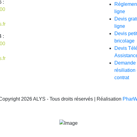
 :
Réglemen
 00
ligne
Devis grat
.fr
ligne
Devis peti
 :
bricolage
 00
Devis Tél
Assistanc
.fr
Demande 
résiliation
contrat
Copyright 2026 ALYS - Tous droits réservés | Réalisation
Phar