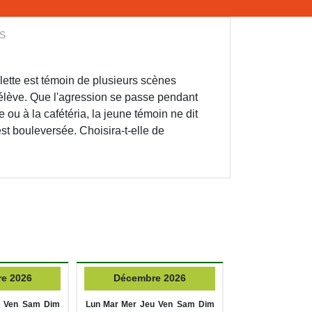
S
illette est témoin de plusieurs scènes
 élève. Que l'agression se passe pendant
e ou à la cafétéria, la jeune témoin ne dit
est bouleversée. Choisira-t-elle de
e 2026
Décembre 2026
Ven
Sam
Dim
Lun
Mar
Mer
Jeu
Ven
Sam
Dim