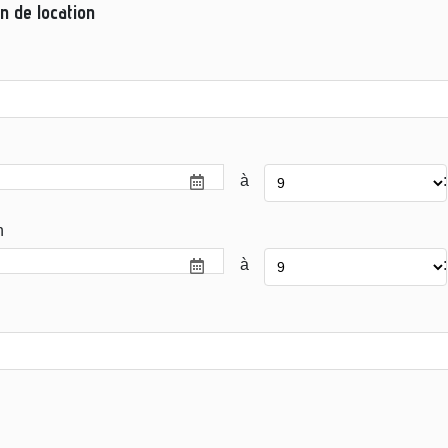
n de location
à
:
n
à
: