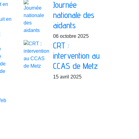
Journée
t en
nationale des
uit en
aidants
t
06 octobre 2025
CRT :
é
intervention au
e
CCAS de Metz
de
 de
15 avril 2025
Web