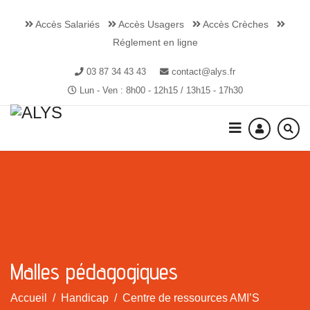
Accès Salariés
Accès Usagers
Accès Crèches
Réglement en ligne
03 87 34 43 43
contact@alys.fr
Lun - Ven : 8h00 - 12h15 / 13h15 - 17h30
Malles pédagogiques
Accueil
Handicap
Centre de ressources AMI’S