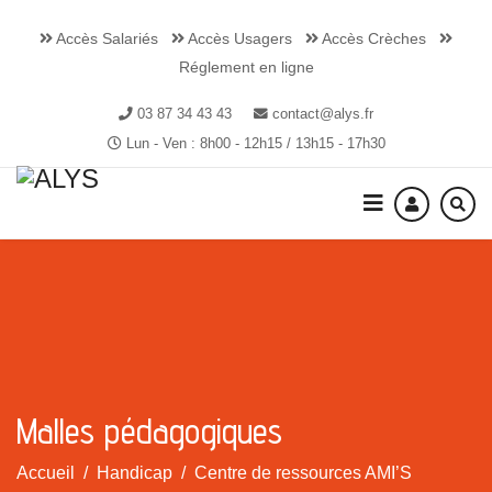
Accès Salariés
Accès Usagers
Accès Crèches
Réglement en ligne
03 87 34 43 43
contact@alys.fr
Lun - Ven : 8h00 - 12h15 / 13h15 - 17h30
Malles pédagogiques
Accueil
Handicap
Centre de ressources AMI’S