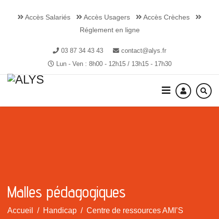
Accès Salariés
Accès Usagers
Accès Crèches
Réglement en ligne
03 87 34 43 43
contact@alys.fr
Lun - Ven : 8h00 - 12h15 / 13h15 - 17h30
Malles pédagogiques
Accueil
Handicap
Centre de ressources AMI’S