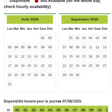
Disponible
Not Available (for the whole day,
check hourly availability)
Août 2026
Septembre 2026
Lun
Mar
Mer
Jeu
Ven
Sam
Dim
Lun
Mar
Mer
Jeu
Ven
Sam
Dim
01
02
01
02
03
04
05
06
03
04
05
06
07
08
09
07
08
09
10
11
12
13
10
11
12
13
14
15
16
14
15
16
17
18
19
20
17
18
19
20
21
22
23
21
22
23
24
25
26
27
24
25
26
27
28
29
30
28
29
30
31
Disponibilité horaire pour la journée 07/08/2026
H
00
01
02
03
04
05
06
07
08
09
10
11