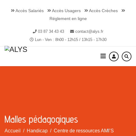
Accès Salariés
Accès Usagers
Accès Crèches
Réglement en ligne
03 87 34 43 43
contact@alys.fr
Lun - Ven : 8h00 - 12h15 / 13h15 - 17h30
Malles pédagogiques
Accueil
Handicap
Centre de ressources AMI’S