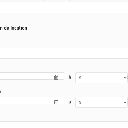
n de location
à
:
n
à
: