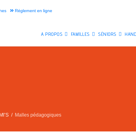
hes
Réglement en ligne
A PROPOS
FAMILLES
SÉNIORS
HAND
MI’S
Malles pédagogiques