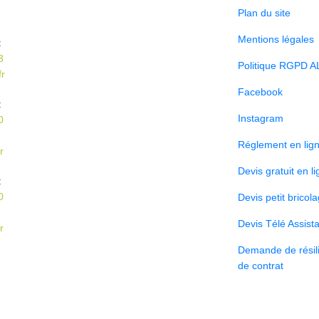
Plan du site
Mentions légales
:
3
Politique RGPD A
r
Facebook
:
Instagram
0
Réglement en lig
r
Devis gratuit en l
:
0
Devis petit bricol
Devis Télé Assist
r
Demande de résili
de contrat