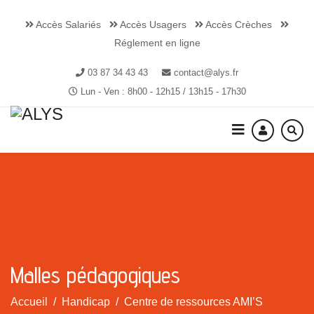
Accès Salariés
Accès Usagers
Accès Crèches
Réglement en ligne
03 87 34 43 43
contact@alys.fr
Lun - Ven : 8h00 - 12h15 / 13h15 - 17h30
Malles pédagogiques
Accueil
Handicap
Centre de ressources AMI’S