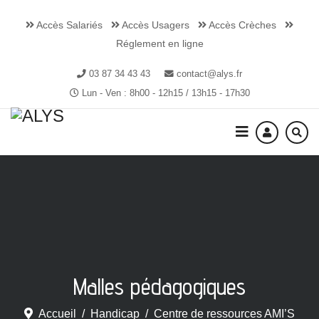
Accès Salariés
Accès Usagers
Accès Crèches
Réglement en ligne
03 87 34 43 43
contact@alys.fr
Lun - Ven : 8h00 - 12h15 / 13h15 - 17h30
Malles pédagogiques
Accueil
Handicap
Centre de ressources AMI’S