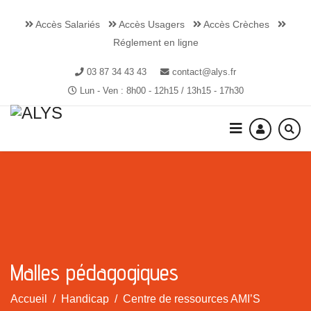
Accès Salariés
Accès Usagers
Accès Crèches
Réglement en ligne
03 87 34 43 43
contact@alys.fr
Lun - Ven : 8h00 - 12h15 / 13h15 - 17h30
Malles pédagogiques
Accueil
Handicap
Centre de ressources AMI’S