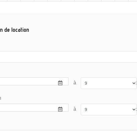
n de location
à
:
n
à
: