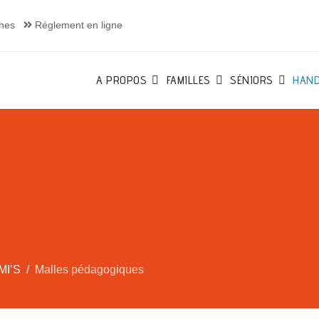
hes
Réglement en ligne
A PROPOS
FAMILLES
SÉNIORS
HAND
MI’S
Malles pédagogiques