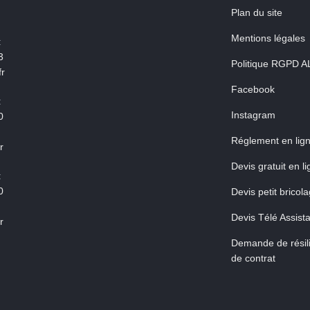
Plan du site
Mentions légales
:
3
Politique RGPD A
r
Facebook
:
Instagram
0
Réglement en lig
r
Devis gratuit en l
:
0
Devis petit bricol
Devis Télé Assist
r
Demande de résili
de contrat