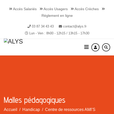
Accès Salariés
Accès Usagers
Accès Crèches
Réglement en ligne
03 87 34 43 43
contact@alys.fr
Lun - Ven : 8h00 - 12h15 / 13h15 - 17h30
Malles pédagogiques
Accueil
Handicap
Centre de ressources AMI’S