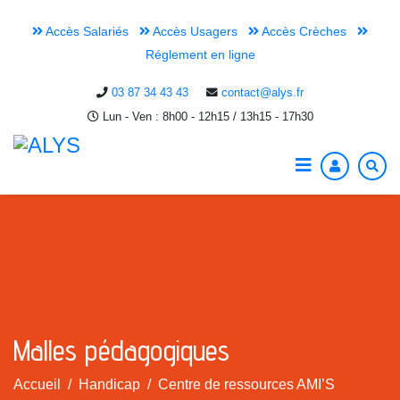
Accès Salariés
Accès Usagers
Accès Crèches
Réglement en ligne
03 87 34 43 43
contact@alys.fr
Lun - Ven : 8h00 - 12h15 / 13h15 - 17h30
Malles pédagogiques
Accueil
Handicap
Centre de ressources AMI’S