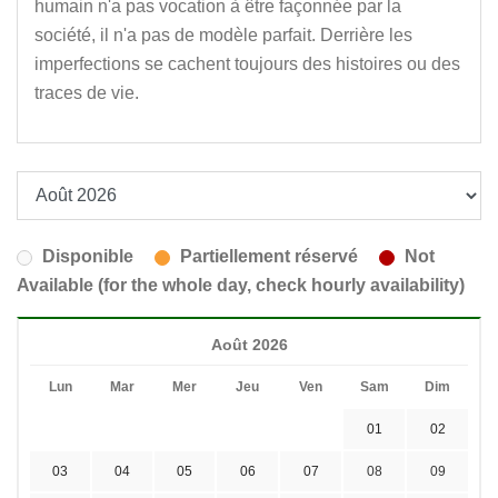
humain n'a pas vocation à être façonnée par la
société, il n'a pas de modèle parfait. Derrière les
imperfections se cachent toujours des histoires ou des
traces de vie.
Disponible
Partiellement réservé
Not
Available (for the whole day, check hourly availability)
Août 2026
Lun
Mar
Mer
Jeu
Ven
Sam
Dim
01
02
03
04
05
06
07
08
09