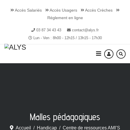
Accès Salariés
Accès Usagers
Accès Crèches
Réglement en ligne
03 87 34 43 43
contact@alys.fr
Lun - Ven : 8h00 - 12h15 / 13h15 - 17h30
Malles pédagogiques
Accueil
Handicap
Centre de ressources AMI’S