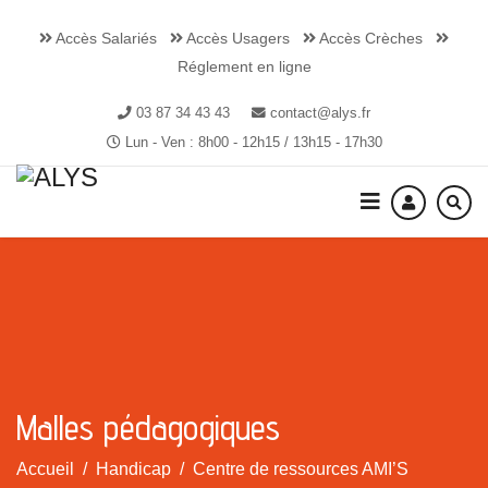
Accès Salariés
Accès Usagers
Accès Crèches
Réglement en ligne
03 87 34 43 43
contact@alys.fr
Lun - Ven : 8h00 - 12h15 / 13h15 - 17h30
Malles pédagogiques
Accueil
Handicap
Centre de ressources AMI’S