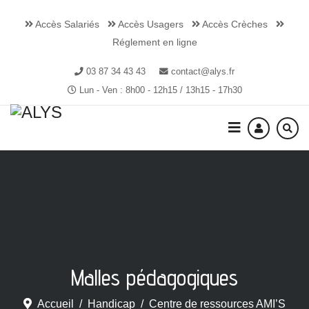
Accès Salariés
Accès Usagers
Accès Crèches
Réglement en ligne
03 87 34 43 43
contact@alys.fr
Lun - Ven : 8h00 - 12h15 / 13h15 - 17h30
Malles pédagogiques
Accueil
Handicap
Centre de ressources AMI’S