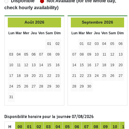
Disponible
Not Available (for the whole day,
check hourly availability)
Août 2026
Septembre 2026
Lun
Mar
Mer
Jeu
Ven
Sam
Dim
Lun
Mar
Mer
Jeu
Ven
Sam
Dim
01
02
01
02
03
04
05
06
03
04
05
06
07
08
09
07
08
09
10
11
12
13
10
11
12
13
14
15
16
14
15
16
17
18
19
20
17
18
19
20
21
22
23
21
22
23
24
25
26
27
24
25
26
27
28
29
30
28
29
30
31
Disponibilité horaire pour la journée 07/08/2026
H
00
01
02
03
04
05
06
07
08
09
10
11