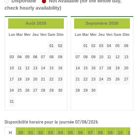
Disponible
Not Available (for the whole day,
check hourly availability)
Août 2026
Septembre 2026
Lun
Mar
Mer
Jeu
Ven
Sam
Dim
Lun
Mar
Mer
Jeu
Ven
Sam
Dim
01
02
01
02
03
04
05
06
03
04
05
06
07
08
09
07
08
09
10
11
12
13
10
11
12
13
14
15
16
14
15
16
17
18
19
20
17
18
19
20
21
22
23
21
22
23
24
25
26
27
24
25
26
27
28
29
30
28
29
30
31
Disponibilité horaire pour la journée 07/08/2026
H
00
01
02
03
04
05
06
07
08
09
10
11