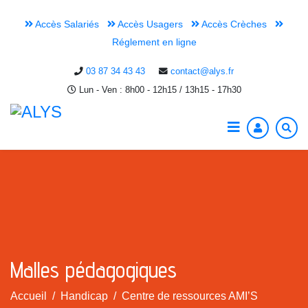
Accès Salariés
Accès Usagers
Accès Crèches
Réglement en ligne
03 87 34 43 43
contact@alys.fr
Lun - Ven : 8h00 - 12h15 / 13h15 - 17h30
Malles pédagogiques
Accueil
Handicap
Centre de ressources AMI’S