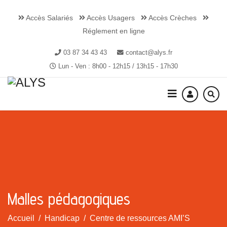
Accès Salariés
Accès Usagers
Accès Crèches
Réglement en ligne
03 87 34 43 43
contact@alys.fr
Lun - Ven : 8h00 - 12h15 / 13h15 - 17h30
Malles pédagogiques
Accueil
Handicap
Centre de ressources AMI’S