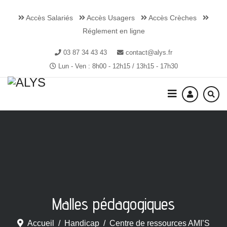
Accès Salariés
Accès Usagers
Accès Crèches
Réglement en ligne
03 87 34 43 43
contact@alys.fr
Lun - Ven : 8h00 - 12h15 / 13h15 - 17h30
Malles pédagogiques
Accueil
Handicap
Centre de ressources AMI’S