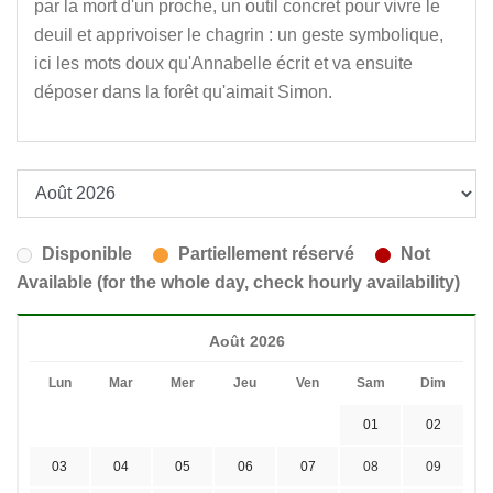
par la mort d'un proche, un outil concret pour vivre le
deuil et apprivoiser le chagrin : un geste symbolique,
ici les mots doux qu'Annabelle écrit et va ensuite
déposer dans la forêt qu'aimait Simon.
Disponible
Partiellement réservé
Not
Available (for the whole day, check hourly availability)
Août 2026
Lun
Mar
Mer
Jeu
Ven
Sam
Dim
01
02
03
04
05
06
07
08
09