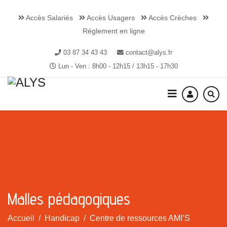
Accès Salariés
Accès Usagers
Accès Crèches
Réglement en ligne
03 87 34 43 43
contact@alys.fr
Lun - Ven : 8h00 - 12h15 / 13h15 - 17h30
Malles pédagogiques
Accueil
Handicap
Centre de ressources AMI’S