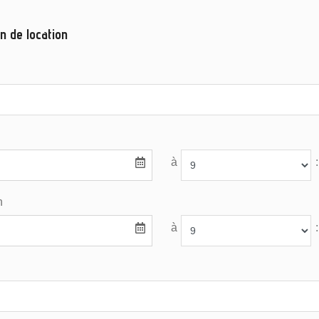
n de location
à
:
n
à
: