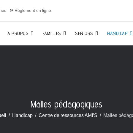
hes
Réglement en ligne
A PROPOS
FAMILLES
SÉNIORS
HANDICAP
Malles pédagogiques
eil
Handicap
Centre de ressources AMI’S
Malles pédag