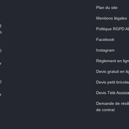
Plan du site
Mentions légales
:
3
Politique RGPD A
r
Facebook
:
Instagram
0
Réglement en lig
r
Devis gratuit en l
:
0
Devis petit bricol
Devis Télé Assist
r
Demande de résili
de contrat