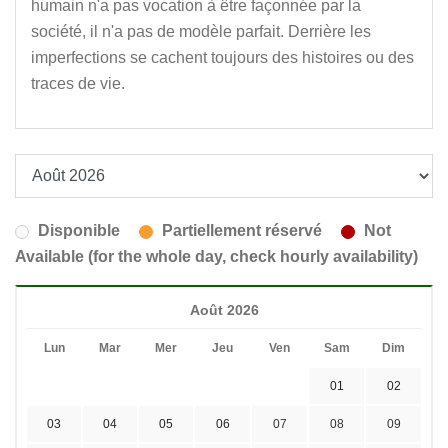
humain n'a pas vocation à être façonnée par la
société, il n'a pas de modèle parfait. Derrière les
imperfections se cachent toujours des histoires ou des
traces de vie.
Disponible
Partiellement réservé
Not
Available (for the whole day, check hourly availability)
Août 2026
Lun
Mar
Mer
Jeu
Ven
Sam
Dim
01
02
03
04
05
06
07
08
09