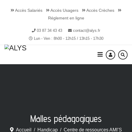
Accès Salariés
Accès Usagers
Accès Crèches
Réglement en ligne
03 87 34 43 43
contact@alys.fr
Lun - Ven : 8h00 - 12h15 / 13h15 - 17h30
Malles pédagogiques
Accueil
Handicap
Centre de ressources AMI’S