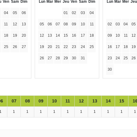
u
Ven
Sam
Dim
Lun
Mar
Mer
Jeu
Ven
Sam
Dim
Lun
Mar
Mer
Jeu
04
05
06
01
02
03
04
11
12
13
05
06
07
08
09
10
11
02
03
04
05
18
19
20
12
13
14
15
16
17
18
09
10
11
12
25
26
27
19
20
21
22
23
24
25
16
17
18
19
26
27
28
29
30
31
23
24
25
26
30
06
07
08
09
10
11
12
13
14
15
1
1
1
1
1
1
1
1
1
1
1
1