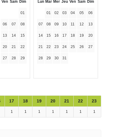
Ven
Sam
Dim
Lun
Mar
Mer
Jeu
Ven
Sam
Dim
01
01
02
03
04
05
06
06
07
08
07
08
09
10
11
12
13
13
14
15
14
15
16
17
18
19
20
20
21
22
21
22
23
24
25
26
27
27
28
29
28
29
30
31
6
17
18
19
20
21
22
23
1
1
1
1
1
1
1