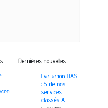
ns
Dernières nouvelles
Evaluation HAS
te
: 5 de nos
services
 RGPD
classés A