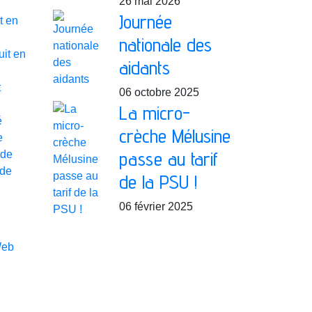
26 mai 2026
Journée
t en
nationale des
uit en
aidants
t
06 octobre 2025
La micro-
é
crèche Mélusine
e
passe au tarif
de
 de
de la PSU !
06 février 2025
Web