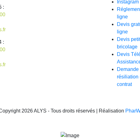
Instagram
 :
Réglemen
 00
ligne
Devis grat
.fr
ligne
Devis peti
 :
bricolage
 00
Devis Tél
Assistanc
.fr
Demande 
résiliation
contrat
Copyright 2026 ALYS - Tous droits réservés | Réalisation
Phar