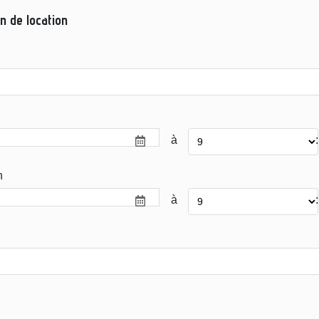
n de location
à
:
n
à
: