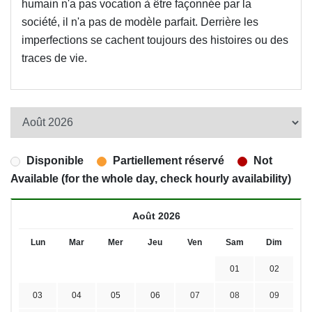
humain n'a pas vocation à être façonnée par la
société, il n'a pas de modèle parfait. Derrière les
imperfections se cachent toujours des histoires ou des
traces de vie.
Disponible
Partiellement réservé
Not
Available (for the whole day, check hourly availability)
Août 2026
Lun
Mar
Mer
Jeu
Ven
Sam
Dim
01
02
03
04
05
06
07
08
09