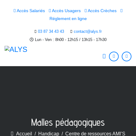
Accès Salariés
Accès Usagers
Accès Crèches
Réglement en ligne
03 87 34 43 43
contact@alys.fr
Lun - Ven : 8h00 - 12h15 / 13h15 - 17h30
Malles pédagogiques
Accueil
Handicap
Centre de ressources AMI’S