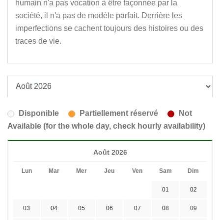
humain n'a pas vocation à être façonnée par la
société, il n'a pas de modèle parfait. Derrière les
imperfections se cachent toujours des histoires ou des
traces de vie.
Disponible
Partiellement réservé
Not
Available (for the whole day, check hourly availability)
Août 2026
Lun
Mar
Mer
Jeu
Ven
Sam
Dim
01
02
03
04
05
06
07
08
09