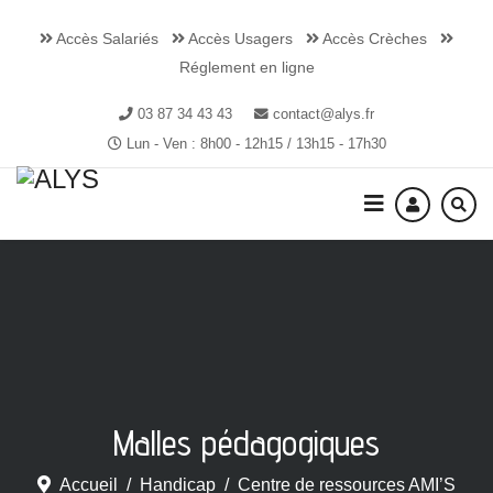
Accès Salariés
Accès Usagers
Accès Crèches
Réglement en ligne
03 87 34 43 43
contact@alys.fr
Lun - Ven : 8h00 - 12h15 / 13h15 - 17h30
Malles pédagogiques
Accueil
Handicap
Centre de ressources AMI’S