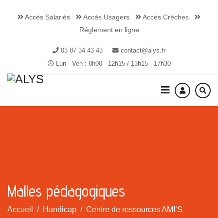
Accès Salariés
Accès Usagers
Accès Crèches
Réglement en ligne
03 87 34 43 43
contact@alys.fr
Lun - Ven : 8h00 - 12h15 / 13h15 - 17h30
Malles pédagogiques
Accueil
Handicap
Centre de ressources AMI’S