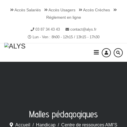
Accès Salariés
Accès Usagers
Accès Crèches
Réglement en ligne
03 87 34 43 43
contact@alys.fr
Lun - Ven : 8h00 - 12h15 / 13h15 - 17h30
Malles pédagogiques
Accueil
Handicap
Centre de ressources AMI’S