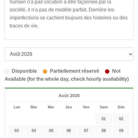
humain n'a pas vocation à être façonnée par la
société, il n'a pas de modèle parfait. Derrière les
imperfections se cachent toujours des histoires ou des
traces de vie.
Disponible
Partiellement réservé
Not
Available (for the whole day, check hourly availability)
Août 2026
Lun
Mar
Mer
Jeu
Ven
Sam
Dim
01
02
03
04
05
06
07
08
09