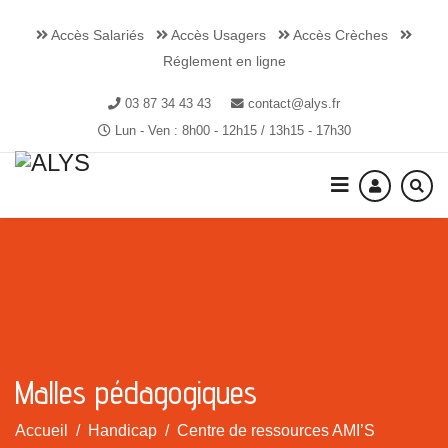
Accès Salariés
Accès Usagers
Accès Crèches
Réglement en ligne
03 87 34 43 43
contact@alys.fr
Lun - Ven : 8h00 - 12h15 / 13h15 - 17h30
Malles pédagogiques
Accueil
Handicap
Centre de ressources AMI’S