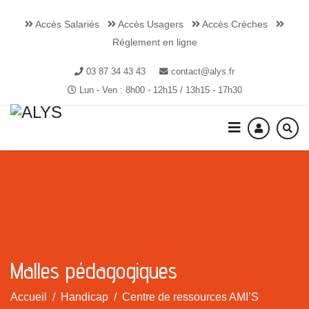
Accès Salariés
Accès Usagers
Accès Crèches
Réglement en ligne
03 87 34 43 43
contact@alys.fr
Lun - Ven : 8h00 - 12h15 / 13h15 - 17h30
Malles pédagogiques
Accueil
Handicap
Centre de ressources AMI’S