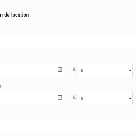
n de location
à
:
n
à
: