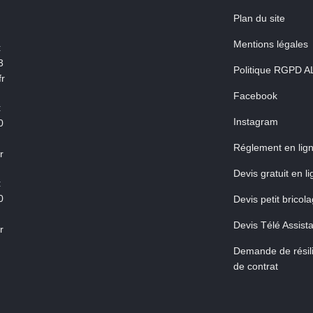
Plan du site
Mentions légales
:
3
Politique RGPD A
r
Facebook
:
Instagram
0
Réglement en lig
r
Devis gratuit en l
:
0
Devis petit bricol
Devis Télé Assist
r
Demande de résili
de contrat