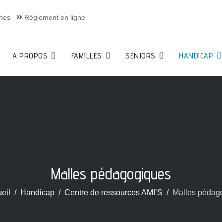
hes
Réglement en ligne
A PROPOS
FAMILLES
SÉNIORS
HANDICAP
Malles pédagogiques
eil
Handicap
Centre de ressources AMI’S
Malles pédag